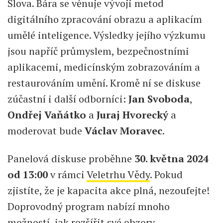
Slova. Bára se věnuje vývoji metod
digitálního zpracování obrazu a aplikacím
umělé inteligence. Výsledky jejího výzkumu
jsou napříč průmyslem, bezpečnostními
aplikacemi, medicínským zobrazováním a
restaurováním umění. Kromě ní se diskuse
zúčastní i další odborníci:
Jan Svoboda
,
Ondřej Vaňátko
a
Juraj Hvorecký
a
moderovat bude
Václav Moravec
.
Panelová diskuse proběhne
30. května 2024
od 13:00
v rámci
Veletrhu Vědy
. Pokud
zjistíte, že je kapacita akce plná, nezoufejte!
Doprovodný program nabízí mnoho
možností, jak rozšířit své obzory